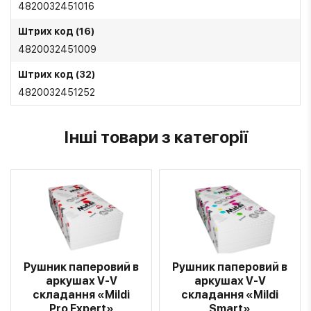
4820032451016
Штрих код (16)
4820032451009
Штрих код (32)
4820032451252
Інші товари з категорії
Рушник паперовий в
Рушник паперовий в
аркушах V-V
аркушах V-V
складання «Mildi
складання «Mildi
Pro Expert»
Smart»