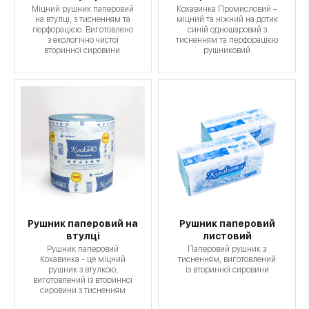
Міцний рушник паперовий
Кохавинка Промисловий –
на втулці, з тисненням та
міцний та ніжний на дотик
перфорацією. Виготовлено
синій одношаровий з
з екологічно чистої
тисненням та перфорацією
вторинної сировини.
рушниковий
Рушник паперовий на
Рушник паперовий
втулці
листовий
Рушник паперовий
Паперовий рушник з
Кохавинка - це міцний
тисненням, виготовлений
рушник з втулкою,
із вторинної сировини
виготовлений із вторинної
сировини з тисненням