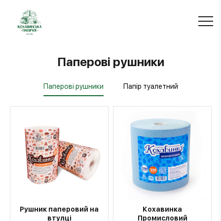
Паперові рушники
Паперові рушники
Папір туалетний
Рушник паперовий на
Кохавинка
втулці
Промисловий