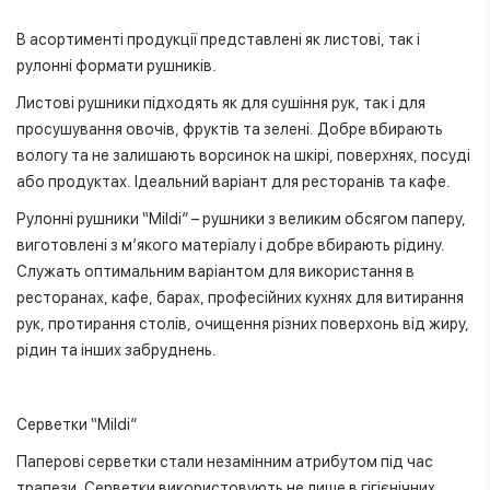
В асортименті продукції представлені як листові, так і
рулонні формати рушників.
Листові рушники підходять як для сушіння рук, так і для
просушування овочів, фруктів та зелені. Добре вбирають
вологу та не залишають ворсинок на шкірі, поверхнях, посуді
або продуктах. Ідеальний варіант для ресторанів та кафе.
Рулонні рушники “Mildi” – рушники з великим обсягом паперу,
виготовлені з м’якого матеріалу і добре вбирають рідину.
Служать оптимальним варіантом для використання в
ресторанах, кафе, барах, професійних кухнях для витирання
рук, протирання столів, очищення різних поверхонь від жиру,
рідин та інших забруднень.
Серветки “Mildi”
Паперові серветки стали незамінним атрибутом під час
трапези. Серветки використовують не лише в гігієнічних