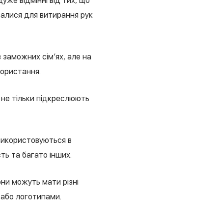
уже відмінні від тих, що
валися для витирання рук
в заможних сім’ях, але на
користання.
 не тільки підкреслюють
використовуються в
ть та багато інших.
они можуть мати різні
 або логотипами.