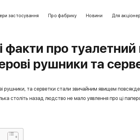
ери застосування
Про фабрику
Новини
Для акціонер
і факти про туалетний 
ерові рушники та серв
ві рушники, та серветки стали звичайним явищем повсякде
лька століть назад людство не мало уявлення про ці паперо