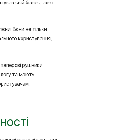
ував свій бізнес, але і
ієни. Вони не тільки
гального користування,
 паперові рушники
ологу та мають
ористувачам.
ності