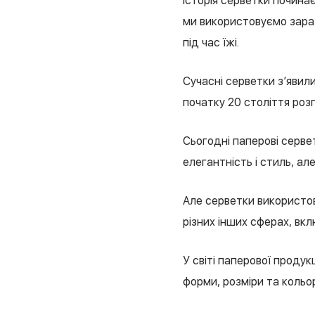
Історія серветки починає
ми використовуємо зараз
під час їжі.
Сучасні серветки з’явили
початку 20 століття роз
Сьогодні паперові серве
елегантність і стиль, ал
Але серветки використо
різних інших сферах, вкл
У світі паперової продук
форми, розміри та кольо