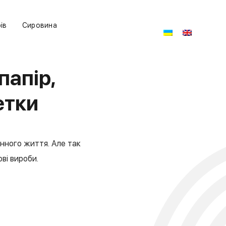
ів
Сировина
папір,
етки
нного життя. Але так
ві вироби.