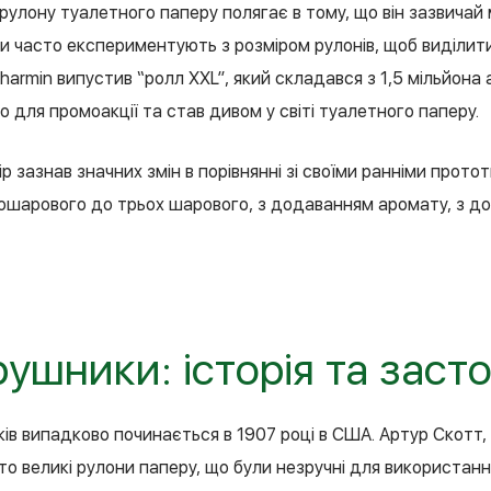
 рулону туалетного паперу полягає в тому, що він зазвичай
и часто експериментують з розміром рулонів, щоб виділити
harmin випустив “ролл XXL”, який складався з 1,5 мільйона
 для промоакції та став дивом у світі туалетного паперу.
 зазнав значних змін в порівнянні зі своїми ранніми прото
дношарового до трьох шарового, з додаванням аромату, з до
рушники: історія та заст
ків випадково починається в 1907 році в США. Артур Скотт
о великі рулони паперу, що були незручні для використання