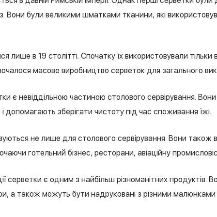
ться в давній Римській імперії. Однак перші серветки були д
. Вони були великими шматками тканини, які використову
ся лише в 19 столітті. Спочатку їх використовували тільки 
почалося масове виробництво серветок для загального ви
тки є невіддільною частиною столового сервірування. Вони
е і допомагають зберігати чистоту під час споживання їжі.
вуються не лише для столового сервірування. Вони також 
ючаючи готельний бізнес, ресторани, авіаційну промисловіс
ції серветки є одним з найбільш різноманітних продуктів. В
ри, а також можуть бути надруковані з різними малюнками