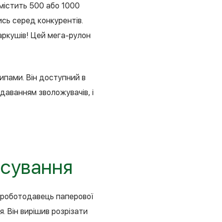
 містить 500 або 1000
сь серед конкурентів.
 аркушів! Цей мега-рулон
типами. Він доступний в
даванням зволожувачів, і
осування
, роботодавець паперової
. Він вирішив розрізати