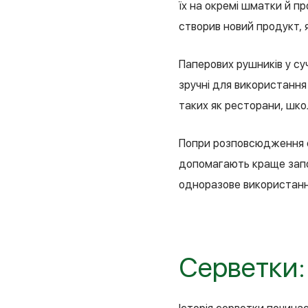
їх на окремі шматки й про
створив новий продукт, 
Паперових рушників у суч
зручні для використання 
таких як ресторани, школ
Попри розповсюдження е
допомагають краще запо
одноразове використанн
Серветки: