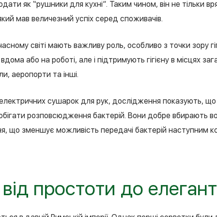
дати як “рушники для кухні”. Таким чином, він не тільки врят
який мав величезний успіх серед споживачів.
асному світі мають важливу роль, особливо з точки зору гіг
вдома або на роботі, але і підтримують гігієну в місцях за
и, аеропорти та інші.
лектричних сушарок для рук, дослідження показують, що
бігати розповсюдження бактерій. Вони добре вбирають в
я, що зменшує можливість передачі бактерій наступним к
 від простоти до елегант