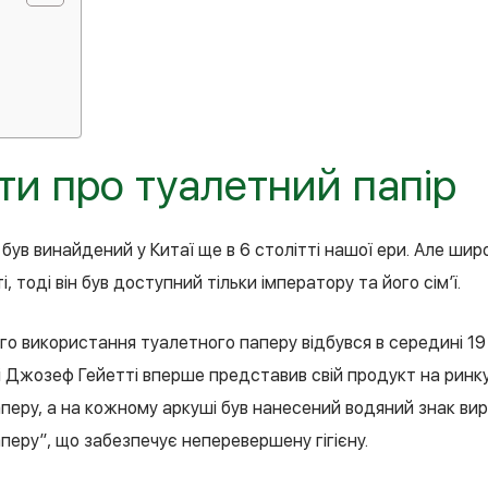
кти про туалетний папір
був винайдений у Китаї ще в 6 столітті нашої ери. Але шир
, тоді він був доступний тільки імператору та його сім’ї.
го використання туалетного паперу відбувся в середині 19
і Джозеф Гейетті вперше представив свій продукт на ринку
аперу, а на кожному аркуші був нанесений водяний знак ви
перу”, що забезпечує неперевершену гігієну.