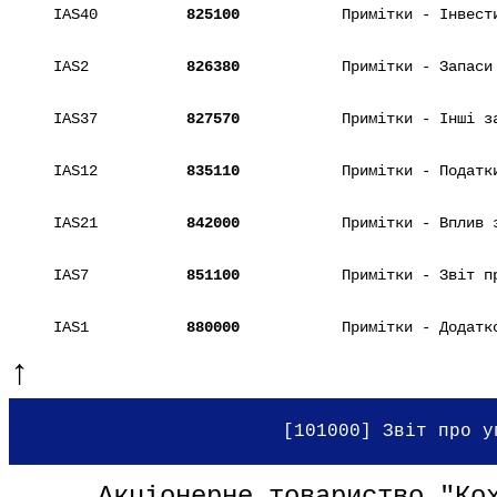
IAS40
825100
Примітки - Інвест
IAS2
826380
Примітки - Запаси
IAS37
827570
Примітки - Інші з
IAS12
835110
Примітки - Податк
IAS21
842000
Примітки - Вплив 
IAS7
851100
Примітки - Звіт п
IAS1
880000
Примітки - Додатк
↑
[101000] Звіт про у
Акціонерне товариство "Ко