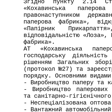
Згідно пункту 2.14 Ста
«Кохавинська паперов
правонаступником держав
паперова фабрика», відк
«Папірник Прикарпатт
відповідальністю «Лоза», 
фабрика». 

АТ «Кохавинська папер
господарську діяльність
рішенням Загальних збор
(протокол №27) та зареєст
порядку. Основними видами
- Виробництво паперу та ка
- Виробництво паперових 
та санітарно-гігієнічного
- Неспеціалізована оптова 
- Вантажний автомобільний