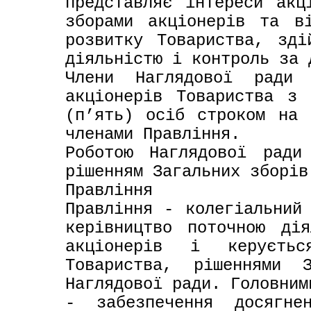
представляє інтереси акц
зборами акціонерів та ві
розвитку Товариства, зді
діяльністю і контроль за 
Члени Наглядової ради о
акціонерів Товариства з 
(п’ять) осіб строком на 
членами Правління.

Роботою Наглядової ради
рішенням Загальних зборів
Правління

Правління - колегіальний 
керівництво поточною дія
акціонерів і керуєть
Товариства, рішеннями З
Наглядової ради. Головним
- забезпечення досягнен