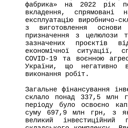
фабрика» на 2022 рік пе
вкладення, спрямовані 
експлуатацію виробничо-ск
з виготовлення основи п
призначення з целюлози т
зазначених проєктів ві
економічної ситуації, сп
COVID-19 та воєнною агрес
України, що негативно 
виконання робіт.

Загальне фінансування інв
склало понад 337,5 млн г
періоду було освоєно кап
суму 697,9 млн грн, з як
великий інвестиційний 