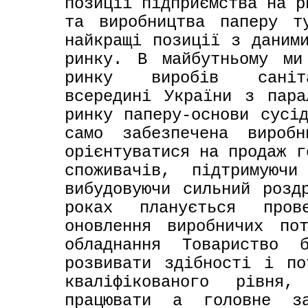
позиції підприємства на р
та виробництва паперу т
найкращі позиції з даними
ринку. В майбутньому ми
ринку виробів санітар
всередині України з пара
ринку паперу-основи сусід
само забезпечена виробн
орієнтуватися на продаж г
споживачів, підтримуючи
вибудовуючи сильний розд
роках планується пров
оновлення виробничих по
обладнання Товариство б
розвивати здібності і по
кваліфікованого рівня
працювати а головне заб