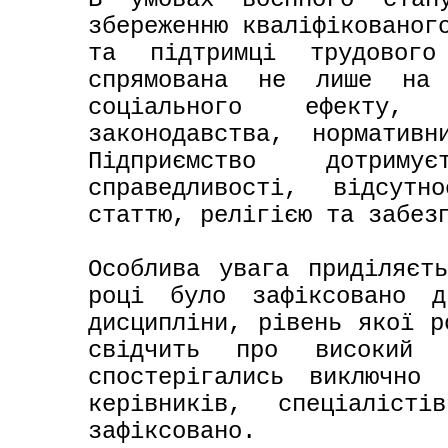
збереженню кваліфікованого
та підтримці трудового
спрямована не лише на 
соціального ефекту,
законодавства, норматив
Підприємство дотриму
справедливості, відсутн
статтю, релігією та забезп
Особлива увага приділяєть
році було зафіксовано д
дисципліни, рівень якої р
свідчить про високий р
спостерігались виключно 
керівників, спеціаліст
зафіксовано.
