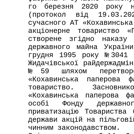
го березня 2020 року на
(протокол від 19.03.20
сучасного АТ «Кохавинська
акціонерне товариство «
створене згідно наказу 
державного майна Україн
грудня 1995 року №3041 т
Жидачівської райдержадмін
№59 шляхом перетворен
«Кохавинська паперова ф
товариство. Засновник
«Кохавинська паперова ф
особі Фонду державно
приватизацію Товариства 
держави акцій на пільгові
чинним законодавством. 
