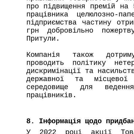
про підвищення премій на 
працівника целюлозно-пап
підприємства частину отри
грн добровільно пожерт
Притули.

Компанія також дотриму
проводить політику нете
дискримінації та насильств
державної та місцевої 
середовище для веденн
працівників.
8. Інформація щодо придба
У 2022 році акції Това