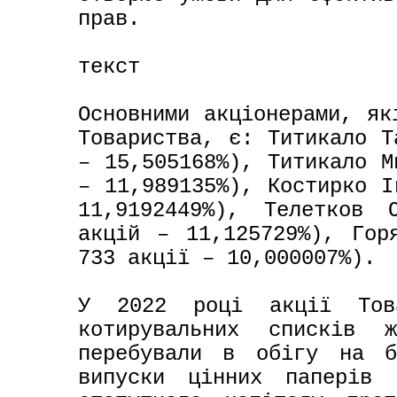
прав. 

текст

Основними акціонерами, як
Товариства, є: Титикало Т
– 15,505168%), Титикало М
– 11,989135%), Костирко І
11,9192449%), Телетков 
акцій – 11,125729%), Горя
733 акції – 10,000007%).

У 2022 році акції Това
котирувальних списків 
перебували в обігу на бі
випуски цінних паперів 